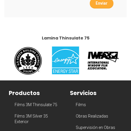
Enviar
Lamina Thinsulate 75
Productos
Servicios
Films 3M Thinsulate 75
Films
Films 3M Silver 35
Obras Realizadas
Exterior
Supervisión en Obras